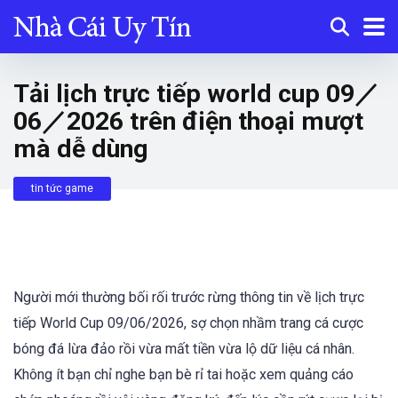
Tải lịch trực tiếp world cup 09／
06／2026 trên điện thoại mượt
mà dễ dùng
tin tức game
Người mới thường bối rối trước rừng thông tin về lịch trực
tiếp World Cup 09/06/2026, sợ chọn nhầm trang cá cược
bóng đá lừa đảo rồi vừa mất tiền vừa lộ dữ liệu cá nhân.
Không ít bạn chỉ nghe bạn bè rỉ tai hoặc xem quảng cáo