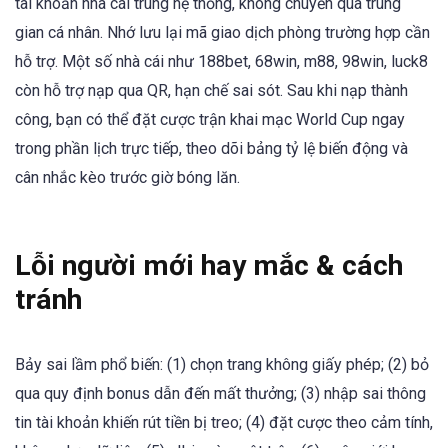
tài khoản nhà cái trùng hệ thống, không chuyển qua trung
gian cá nhân. Nhớ lưu lại mã giao dịch phòng trường hợp cần
hỗ trợ. Một số nhà cái như 188bet, 68win, m88, 98win, luck8
còn hỗ trợ nạp qua QR, hạn chế sai sót. Sau khi nạp thành
công, bạn có thể đặt cược trận khai mạc World Cup ngay
trong phần lịch trực tiếp, theo dõi bảng tỷ lệ biến động và
cân nhắc kèo trước giờ bóng lăn.
Lỗi người mới hay mắc & cách
tránh
Bảy sai lầm phổ biến: (1) chọn trang không giấy phép; (2) bỏ
qua quy định bonus dẫn đến mất thưởng; (3) nhập sai thông
tin tài khoản khiến rút tiền bị treo; (4) đặt cược theo cảm tính,