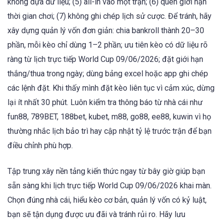
không dựa dữ liệu; (5) all-in vào một trận; (6) quên giới hạn
thời gian chơi; (7) không ghi chép lịch sử cược. Để tránh, hãy
xây dựng quản lý vốn đơn giản: chia bankroll thành 20–30
phần, mỗi kèo chỉ dùng 1–2 phần; ưu tiên kèo có dữ liệu rõ
ràng từ lịch trực tiếp World Cup 09/06/2026; đặt giới hạn
thắng/thua trong ngày; dùng bảng excel hoặc app ghi chép
các lệnh đặt. Khi thấy mình đặt kèo liên tục vì cảm xúc, dừng
lại ít nhất 30 phút. Luôn kiểm tra thông báo từ nhà cái như
fun88, 789BET, 188bet, kubet, m88, go88, ee88, kuwin vì họ
thường nhắc lịch bảo trì hay cập nhật tỷ lệ trước trận để bạn
điều chỉnh phù hợp.
Tập trung xây nền tảng kiến thức ngay từ bây giờ giúp bạn
sẵn sàng khi lịch trực tiếp World Cup 09/06/2026 khai màn.
Chọn đúng nhà cái, hiểu kèo cơ bản, quản lý vốn có kỷ luật,
bạn sẽ tận dụng được ưu đãi và tránh rủi ro. Hãy lưu