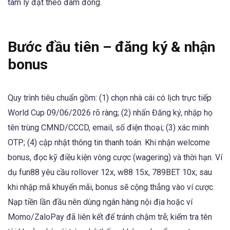
tâm lý đặt theo đám đông.
Bước đầu tiên – đăng ký & nhận
bonus
Quy trình tiêu chuẩn gồm: (1) chọn nhà cái có lịch trực tiếp
World Cup 09/06/2026 rõ ràng; (2) nhấn Đăng ký, nhập họ
tên trùng CMND/CCCD, email, số điện thoại; (3) xác minh
OTP; (4) cập nhật thông tin thanh toán. Khi nhận welcome
bonus, đọc kỹ điều kiện vòng cược (wagering) và thời hạn. Ví
dụ fun88 yêu cầu rollover 12x, w88 15x, 789BET 10x; sau
khi nhập mã khuyến mãi, bonus sẽ cộng thẳng vào ví cược.
Nạp tiền lần đầu nên dùng ngân hàng nội địa hoặc ví
Momo/ZaloPay đã liên kết để tránh chậm trễ; kiểm tra tên