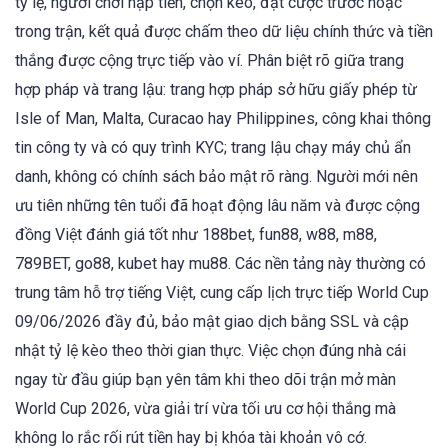
tỷ lệ, người chơi nạp tiền, chọn kèo, đặt cược trước hoặc
trong trận, kết quả được chấm theo dữ liệu chính thức và tiền
thắng được cộng trực tiếp vào ví. Phân biệt rõ giữa trang
hợp pháp và trang lậu: trang hợp pháp sở hữu giấy phép từ
Isle of Man, Malta, Curacao hay Philippines, công khai thông
tin công ty và có quy trình KYC; trang lậu chạy máy chủ ẩn
danh, không có chính sách bảo mật rõ ràng. Người mới nên
ưu tiên những tên tuổi đã hoạt động lâu năm và được cộng
đồng Việt đánh giá tốt như 188bet, fun88, w88, m88,
789BET, go88, kubet hay mu88. Các nền tảng này thường có
trung tâm hỗ trợ tiếng Việt, cung cấp lịch trực tiếp World Cup
09/06/2026 đầy đủ, bảo mật giao dịch bằng SSL và cập
nhật tỷ lệ kèo theo thời gian thực. Việc chọn đúng nhà cái
ngay từ đầu giúp bạn yên tâm khi theo dõi trận mở màn
World Cup 2026, vừa giải trí vừa tối ưu cơ hội thắng mà
không lo rắc rối rút tiền hay bị khóa tài khoản vô cớ.