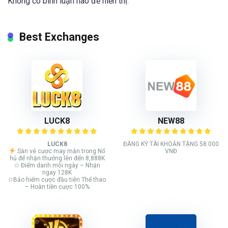
Không có bình luận nào để hiển thị.
Best Exchanges
LUCK8
NEW88
LUCK8
ĐĂNG KÝ TÀI KHOẢN TẶNG 58.000
Săn vé cược may mắn trong Nổ
VNĐ
hủ để nhận thưởng lên đến 8,888K
✩ Điểm danh mỗi ngày – Nhận
ngay 128K
✩Bảo hiểm cược đầu tiên Thể thao
– Hoàn tiền cược 100%