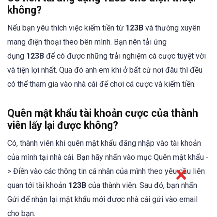
không?
Nếu bạn yêu thích việc kiếm tiền từ
123B
và thường xuyên
mang điện thoại theo bên mình. Bạn nên tải ứng
dụng
123B
để có được những trải nghiệm cá cược tuyệt vời
và tiện lợi nhất. Qua đó anh em khi ở bất cứ nơi đâu thì đều
có thể tham gia vào nhà cái để chơi cá cược và kiếm tiền.
Quên mật khẩu tài khoản cược của thành
viên lấy lại được không?
Có, thành viên khi quên mật khẩu đăng nhập vào tài khoản
của mình tại nhà cái. Bạn hãy nhấn vào mục Quên mật khẩu -
> Điền vào các thông tin cá nhân của mình theo yêu cầu liên
quan tới tài khoản
123B
của thành viên. Sau đó, bạn nhấn
Gửi để nhận lại mật khẩu mới được nhà cái gửi vào email
cho bạn.