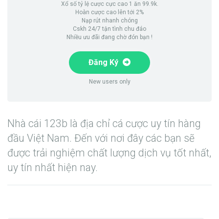
Xổ số tỷ lệ cược cực cao 1 ăn 99.9k.
Hoàn cược cao lên tới 2%
Nạp rút nhanh chóng
Cskh 24/7 tận tình chu đáo
Nhiều ưu đãi đang chờ đón bạn !
Đăng Ký
New users only
Nhà cái 123b là địa chỉ cá cược uy tín hàng
đầu Việt Nam. Đến với nơi đây các bạn sẽ
được trải nghiệm chất lượng dịch vụ tốt nhất,
uy tín nhất hiện nay.