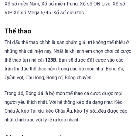
Xổ số miền Nam, Xổ số miền Trung. Xổ số ON Live. Xổ số
VIP. Xổ số Mega 6/45. Xổ số siêu tốc.
Thể thao
Thi đấu thể thao chính là sản phẩm giải trí không thể thiếu ở
những nhà cái hiện nay. Nhất là khi anh em chọn chơi cá cược
thể thao tại nhà cái
123B.
Bạn sẽ được đặt cược vào các
trận thi đấu thể thao nằm trong các bộ môn như: Bóng đá,
Quần vợt, Cầu lông, Bóng rổ, Bóng chuyền…
Trong đó, Bóng đá là bộ môn thể thao cá cược được mọi
người yêu thích nhất. Với hệ thống kèo đa dạng như: Kèo
Châu Á, kèo Tài xỉu, kèo Châu Âu, kèo Tỷ số…đều được cập
nhật chính xác với tỷ lệ ra kèo nhanh.