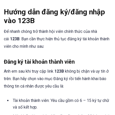
Hướng dẫn đăng ký/đăng nhập
vào 123B
Để nhanh chóng trở thành hội viên chính thức của nhà
cái
123B
. Bạn cần thực hiện thủ tục đăng ký tài khoản thành
viên cho mình như sau:
Đăng ký tài khoản thành viên
Anh em sau khi truy cập link
123B
không bị chặn và uy tín ở
trên. Bạn hãy chọn vào mục Đăng ký rồi tiến hành khai báo
thông tin cá nhân được yêu cầu là:
Tài khoản thành viên: Yêu cầu gồm có 6 – 15 ký tự chữ
và số kết hợp.