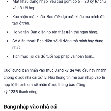
Mật khẩu đăng nhập: Yêu cầu gồm có 6 – 20 ký tự chữ
và số kết hợp.
Xác nhận mật khẩu: Bạn điền lại mật khẩu mà mình đã
tạo ở trên.
Họ và tên: Bạn điền họ tên thật trên thẻ ngân hàng.
Số điện thoại: Bạn điền số di động mà mình hay dùng
nhất.
Tích mục Tôi đã đủ tuổi hợp pháp và hoàn toàn…
Cuối cùng, bạn nhấn vào mục Đăng ký để yêu cầu này nhanh
chóng được nhà cái xử lý. Nếu thông tin mà bạn nhập vào là
hợp lệ thì anh em sẽ nhận được thông báo đăng
ký
123B
thành công.
Đăng nhập vào nhà cái