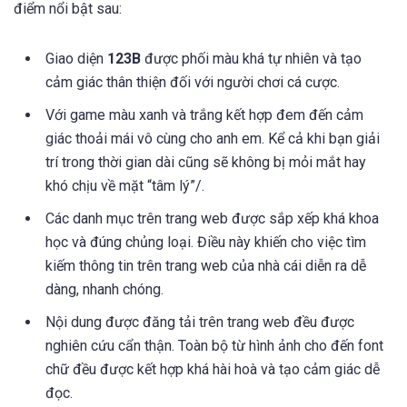
điểm nổi bật sau:
Giao diện
123B
được phối màu khá tự nhiên và tạo
cảm giác thân thiện đối với người chơi cá cược.
Với game màu xanh và trắng kết hợp đem đến cảm
giác thoải mái vô cùng cho anh em. Kể cả khi bạn giải
trí trong thời gian dài cũng sẽ không bị mỏi mắt hay
khó chịu về mặt “tâm lý”/.
Các danh mục trên trang web được sắp xếp khá khoa
học và đúng chủng loại. Điều này khiến cho việc tìm
kiếm thông tin trên trang web của nhà cái diễn ra dễ
dàng, nhanh chóng.
Nội dung được đăng tải trên trang web đều được
nghiên cứu cẩn thận. Toàn bộ từ hình ảnh cho đến font
chữ đều được kết hợp khá hài hoà và tạo cảm giác dễ
đọc.