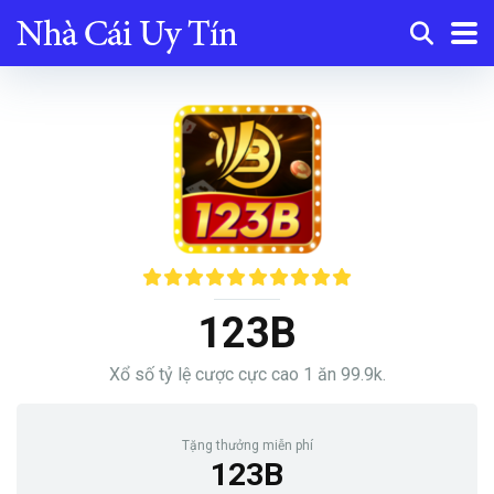
123B
Xổ số tỷ lệ cược cực cao 1 ăn 99.9k.
Tặng thưởng miễn phí
123B