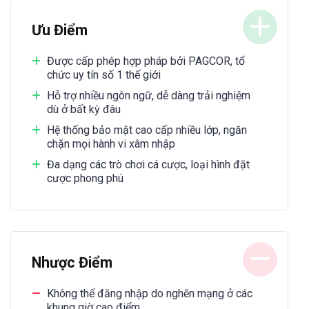
Ưu Điểm
Được cấp phép hợp pháp bởi PAGCOR, tổ
chức uy tín số 1 thế giới
Hỗ trợ nhiều ngôn ngữ, dễ dàng trải nghiệm
dù ở bất kỳ đâu
Hệ thống bảo mật cao cấp nhiều lớp, ngăn
chặn mọi hành vi xâm nhập
Đa dạng các trò chơi cá cược, loại hình đặt
cược phong phú
Nhược Điểm
Không thể đăng nhập do nghẽn mạng ở các
khung giờ cao điểm