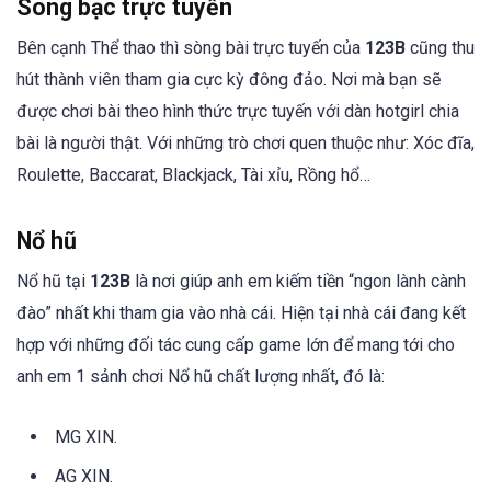
Sòng bạc trực tuyến
Bên cạnh Thể thao thì sòng bài trực tuyến của
123B
cũng thu
hút thành viên tham gia cực kỳ đông đảo. Nơi mà bạn sẽ
được chơi bài theo hình thức trực tuyến với dàn hotgirl chia
bài là người thật. Với những trò chơi quen thuộc như: Xóc đĩa,
Roulette, Baccarat, Blackjack, Tài xỉu, Rồng hổ…
Nổ hũ
Nổ hũ tại
123B
là nơi giúp anh em kiếm tiền “ngon lành cành
đào” nhất khi tham gia vào nhà cái. Hiện tại nhà cái đang kết
hợp với những đối tác cung cấp game lớn để mang tới cho
anh em 1 sảnh chơi Nổ hũ chất lượng nhất, đó là:
MG XIN.
AG XIN.