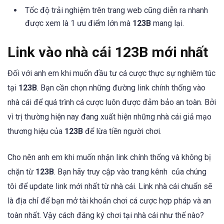
Tốc độ trải nghiệm trên trang web cũng diễn ra nhanh
được xem là 1 ưu điểm lớn mà
123B
mang lại.
Link vào nhà cái 123B mới nhất
Đối với anh em khi muốn đầu tư cá cược thực sự nghiêm túc
tại
123B
. Bạn cần chọn những đường link chính thống vào
nhà cái để quá trình cá cược luôn được đảm bảo an toàn. Bởi
vì trị thường hiện nay đang xuất hiện những nhà cái giả mạo
thương hiệu của
123B
để lừa tiền người chơi.
Cho nên anh em khi muốn nhận link chính thống và không bị
chặn từ
123B
. Bạn hãy truy cập vào trang kênh của chúng
tôi để update link mới nhất từ nhà cái. Link nhà cái chuẩn sẽ
là địa chỉ để bạn mở tài khoản chơi cá cược hợp pháp và an
toàn nhất. Vậy cách đăng ký chơi tại nhà cái như thế nào?