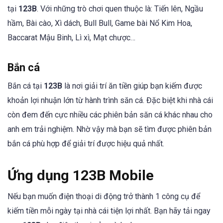
tại
123B
. Với những trò chơi quen thuộc là: Tiến lên, Ngầu
hầm, Bài cào, Xì dách, Bull Bull, Game bài Nổ Kim Hoa,
Baccarat Mậu Binh, Lì xì, Mạt chược…
Bắn cá
Bắn cá tại
123B
là nơi giải trí ăn tiền giúp bạn kiếm được
khoản lợi nhuận lớn từ hành trình săn cá. Đặc biệt khi nhà cái
còn đem đến cực nhiều các phiên bản săn cá khác nhau cho
anh em trải nghiệm. Nhờ vậy mà bạn sẽ tìm được phiên bản
bắn cá phù hợp để giải trí được hiệu quả nhất.
Ứng dụng 123B Mobile
Nếu bạn muốn điện thoại di động trở thành 1 công cụ để
kiếm tiền mỗi ngày tại nhà cái tiện lợi nhất. Bạn hãy tải ngay