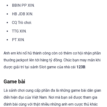
BBIN PP XIN.
HB JDB XIN.
CQ Trò chơi.
TTG XIN.
PT XIN.
Anh em khi nổ hũ thành công còn có thêm cơ hội nhận phần
thưởng jackpot lên tới hàng tỷ đồng. Chúc bạn may mắn khi
được giải trí tại sảnh Slot game của nhà cái
123B
.
Game bài
Là sảnh chơi cung cấp phần đa là những game bài dân gian
đến hiện đại của Việt Nam. Nơi mà bạn sẽ được tham gia
đánh bài cùng với thật nhiều những anh em cược thủ khác