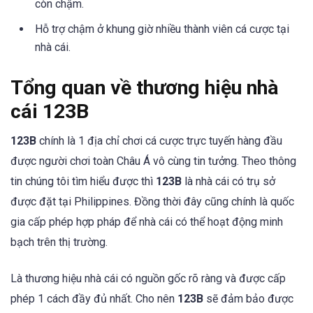
còn chậm.
Hỗ trợ chậm ở khung giờ nhiều thành viên cá cược tại
nhà cái.
Tổng quan về thương hiệu nhà
cái 123B
123B
chính là 1 địa chỉ chơi cá cược trực tuyến hàng đầu
được người chơi toàn Châu Á vô cùng tin tưởng. Theo thông
tin chúng tôi tìm hiểu được thì
123B
là nhà cái có trụ sở
được đặt tại Philippines. Đồng thời đây cũng chính là quốc
gia cấp phép hợp pháp để nhà cái có thể hoạt động minh
bạch trên thị trường.
Là thương hiệu nhà cái có nguồn gốc rõ ràng và được cấp
phép 1 cách đầy đủ nhất. Cho nên
123B
sẽ đảm bảo được