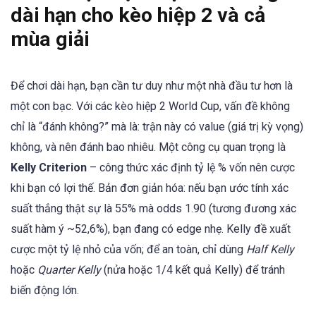
dài hạn cho kèo hiệp 2 và cả
mùa giải
Để chơi dài hạn, bạn cần tư duy như một nhà đầu tư hơn là
một con bạc. Với các kèo hiệp 2 World Cup, vấn đề không
chỉ là “đánh không?” mà là: trận này có value (giá trị kỳ vọng)
không, và nên đánh bao nhiêu. Một công cụ quan trọng là
Kelly Criterion
– công thức xác định tỷ lệ % vốn nên cược
khi bạn có lợi thế. Bản đơn giản hóa: nếu bạn ước tính xác
suất thắng thật sự là 55% mà odds 1.90 (tương đương xác
suất hàm ý ~52,6%), bạn đang có edge nhẹ. Kelly đề xuất
cược một tỷ lệ nhỏ của vốn; để an toàn, chỉ dùng
Half Kelly
hoặc
Quarter Kelly
(nửa hoặc 1/4 kết quả Kelly) để tránh
biến động lớn.