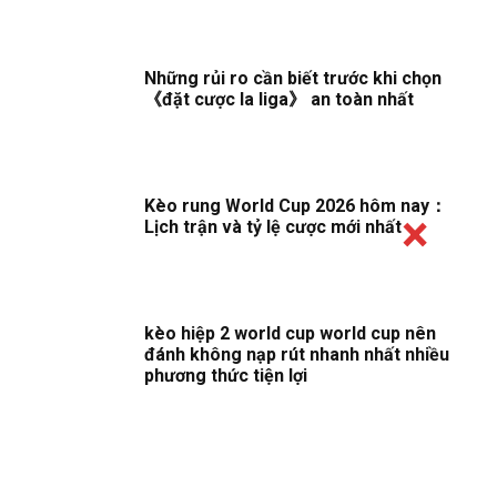
Những rủi ro cần biết trước khi chọn
《đặt cược la liga》 an toàn nhất
Kèo rung World Cup 2026 hôm nay：
Lịch trận và tỷ lệ cược mới nhất
kèo hiệp 2 world cup world cup nên
đánh không nạp rút nhanh nhất nhiều
phương thức tiện lợi