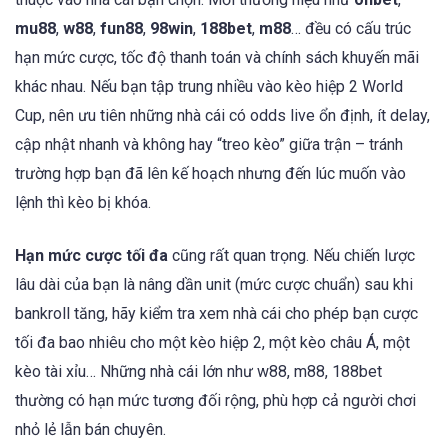
mu88
,
w88
,
fun88
,
98win
,
188bet
,
m88
… đều có cấu trúc
hạn mức cược, tốc độ thanh toán và chính sách khuyến mãi
khác nhau. Nếu bạn tập trung nhiều vào kèo hiệp 2 World
Cup, nên ưu tiên những nhà cái có odds live ổn định, ít delay,
cập nhật nhanh và không hay “treo kèo” giữa trận – tránh
trường hợp bạn đã lên kế hoạch nhưng đến lúc muốn vào
lệnh thì kèo bị khóa.
Hạn mức cược tối đa
cũng rất quan trọng. Nếu chiến lược
lâu dài của bạn là nâng dần unit (mức cược chuẩn) sau khi
bankroll tăng, hãy kiểm tra xem nhà cái cho phép bạn cược
tối đa bao nhiêu cho một kèo hiệp 2, một kèo châu Á, một
kèo tài xỉu… Những nhà cái lớn như w88, m88, 188bet
thường có hạn mức tương đối rộng, phù hợp cả người chơi
nhỏ lẻ lẫn bán chuyên.