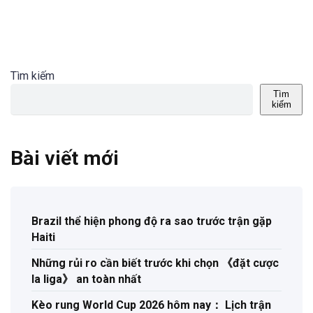
Tìm kiếm
Tìm
kiếm
Bài viết mới
Brazil thể hiện phong độ ra sao trước trận gặp
Haiti
Những rủi ro cần biết trước khi chọn 《đặt cược
la liga》 an toàn nhất
Kèo rung World Cup 2026 hôm nay： Lịch trận