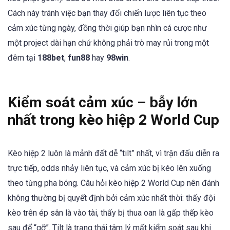
Cách này tránh việc bạn thay đổi chiến lược liên tục theo
cảm xúc từng ngày, đồng thời giúp bạn nhìn cá cược như
một project dài hạn chứ không phải trò may rủi trong một
đêm tại
188bet
,
fun88
hay
98win
.
Kiểm soát cảm xúc – bẫy lớn
nhất trong kèo hiệp 2 World Cup
Kèo hiệp 2 luôn là mảnh đất dễ “tilt” nhất, vì trận đấu diễn ra
trực tiếp, odds nhảy liên tục, và cảm xúc bị kéo lên xuống
theo từng pha bóng. Câu hỏi kèo hiệp 2 World Cup nên đánh
không thường bị quyết định bởi cảm xúc nhất thời: thấy đội
kèo trên ép sân là vào tài, thấy bị thua oan là gấp thếp kèo
sau để “gỡ”. Tilt là trạng thái tâm lý mất kiểm soát sau khi