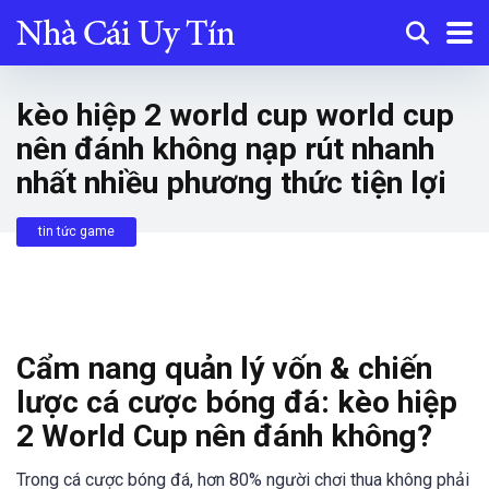
kèo hiệp 2 world cup world cup
nên đánh không nạp rút nhanh
nhất nhiều phương thức tiện lợi
tin tức game
Cẩm nang quản lý vốn & chiến
lược cá cược bóng đá: kèo hiệp
2 World Cup nên đánh không?
Trong cá cược bóng đá, hơn 80% người chơi thua không phải