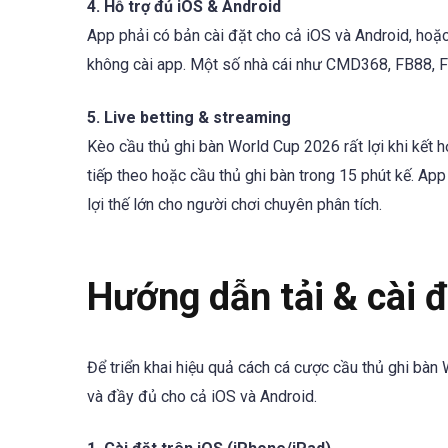
4. Hỗ trợ đủ iOS & Android
App phải có bản cài đặt cho cả iOS và Android, hoặ
không cài app. Một số nhà cái như CMD368, FB88, Fun8
5. Live betting & streaming
Kèo cầu thủ ghi bàn World Cup 2026 rất lợi khi kết h
tiếp theo hoặc cầu thủ ghi bàn trong 15 phút kế. App c
lợi thế lớn cho người chơi chuyên phân tích.
Hướng dẫn tải & cài đ
Để triển khai hiệu quả cách cá cược cầu thủ ghi bàn 
và đầy đủ cho cả iOS và Android.