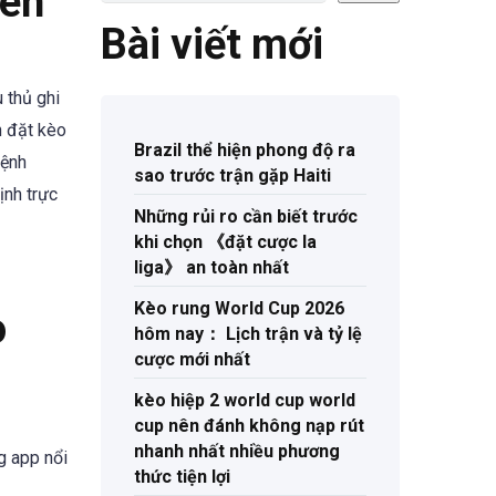
rên
Bài viết mới
 thủ ghi
n đặt kèo
Brazil thể hiện phong độ ra
lệnh
sao trước trận gặp Haiti
ịnh trực
Những rủi ro cần biết trước
khi chọn 《đặt cược la
liga》 an toàn nhất
Kèo rung World Cup 2026
o
hôm nay： Lịch trận và tỷ lệ
cược mới nhất
kèo hiệp 2 world cup world
cup nên đánh không nạp rút
nhanh nhất nhiều phương
g app nổi
thức tiện lợi