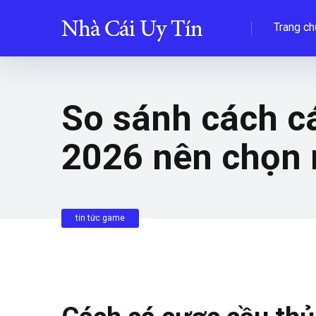
Trang ch
So sánh cách c
2026 nên chọn n
tin tức game