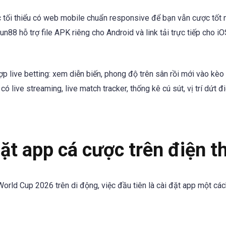
c tối thiểu có web mobile chuẩn responsive để bạn vẫn cược tốt 
8 hỗ trợ file APK riêng cho Android và link tải trực tiếp cho iO
ợp live betting: xem diễn biến, phong độ trên sân rồi mới vào kèo
ó live streaming, live match tracker, thống kê cú sút, vị trí dứt đ
ặt app cá cược trên điện t
World Cup 2026 trên di động, việc đầu tiên là cài đặt app một các