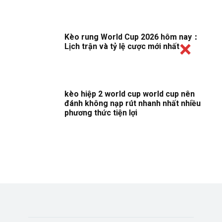
Kèo rung World Cup 2026 hôm nay：
Lịch trận và tỷ lệ cược mới nhất
kèo hiệp 2 world cup world cup nên
đánh không nạp rút nhanh nhất nhiều
phương thức tiện lợi