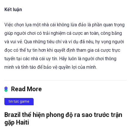
Kết luận
Việc chọn lựa một nhà cái không lừa đảo là phần quan trọng
giúp người chơi có trải nghiệm cá cược an toàn, công bằng
và vui vẻ. Qua những tiêu chí và ví dụ đã nêu, hy vọng người
đọc có thể tự tin hơn khi quyết định tham gia cá cược trực
tuyến tại các nhà cái uy tín. Hãy luôn là người chơi thông
minh và tỉnh táo để bảo vệ quyền lợi của mình.
Read More
tin tức game
Brazil thể hiện phong độ ra sao trước trận
gặp Haiti