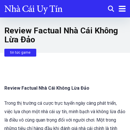
Review Factual Nhà Cái Không
Lừa Đảo
tin tức game
Review Factual Nhà Cái Không Lừa Đảo
Trong thị trường cá cược trực tuyến ngày càng phát triển,
việc lựa chọn một nhà cái uy tín, minh bạch và không lừa đảo
là điều vô cùng quan trọng đối với người chơi. Một trong
những tiêu chí hàng đầu khi đánh giá nhà cái chính là tính