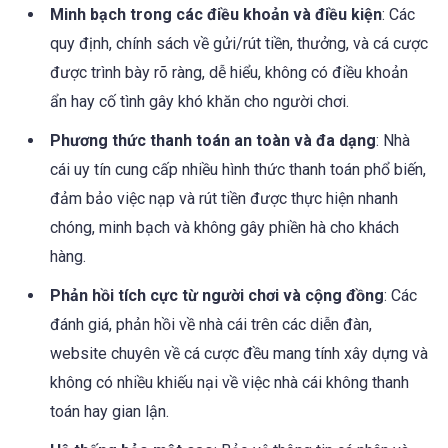
Minh bạch trong các điều khoản và điều kiện
: Các
quy định, chính sách về gửi/rút tiền, thưởng, và cá cược
được trình bày rõ ràng, dễ hiểu, không có điều khoản
ẩn hay cố tình gây khó khăn cho người chơi.
Phương thức thanh toán an toàn và đa dạng
: Nhà
cái uy tín cung cấp nhiều hình thức thanh toán phổ biến,
đảm bảo việc nạp và rút tiền được thực hiện nhanh
chóng, minh bạch và không gây phiền hà cho khách
hàng.
Phản hồi tích cực từ người chơi và cộng đồng
: Các
đánh giá, phản hồi về nhà cái trên các diễn đàn,
website chuyên về cá cược đều mang tính xây dựng và
không có nhiều khiếu nại về việc nhà cái không thanh
toán hay gian lận.