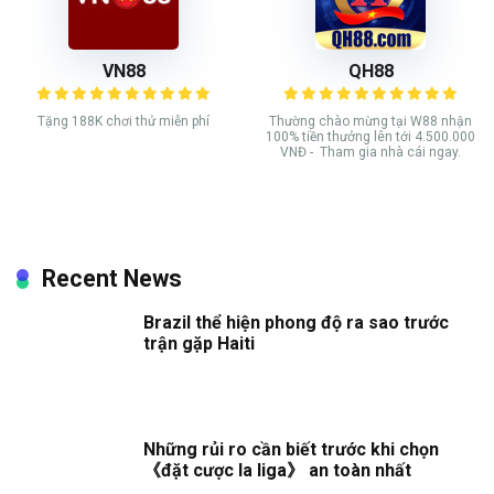
VN88
QH88
Tặng 188K chơi thử miễn phí
Thường chào mừng tại W88 nhận
100% tiền thưởng lên tới 4.500.000
VNĐ - Tham gia nhà cái ngay.
Recent News
Brazil thể hiện phong độ ra sao trước
trận gặp Haiti
Những rủi ro cần biết trước khi chọn
《đặt cược la liga》 an toàn nhất