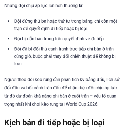
Những đội chịu áp lực lớn hơn thường là:
Đội đứng thứ ba hoặc thứ tư trong bảng, chỉ còn một
trận để quyết định đi tiếp hoặc bị loại.
Đội bị dẫn bàn trong trận quyết định vé đi tiếp.
Đội đã bị đối thủ cạnh tranh trực tiếp ghi bàn ở trận
cùng giờ, buộc phải thay đổi chiến thuật để không bị
loại.
Người theo dõi kèo rung cần phân tích kỹ bảng đấu, lịch sử
đối đầu và bối cảnh trận đấu để nhận diện đội chịu áp lực,
từ đó dự đoán khả năng ghi bàn ở cuối trận – yếu tố quan
trọng nhất khi chơi kèo rung tại World Cup 2026.
Kịch bản đi tiếp hoặc bị loại