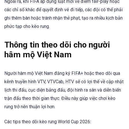
Ngoài ra, khi FIFA áp dụng luật mới về điểm fair-play hoặc
các chỉ số khác để quyết định vé đi tiếp, các đội có thể phải
ghi thêm bàn hoặc tránh nhận thẻ phạt, tạo ra nhiều kịch bản
phức tạp cho kèo rung.
Thông tin theo dõi cho người
hâm mộ Việt Nam
Người hâm mộ Việt Nam đăng ký FIFA+ hoặc theo dõi qua
kênh truyền hình VTV, VTVCab, HTV sẽ có lợi thế về cập nhật
lịch thi đấu, cục diện bảng đấu, đội hình ra sân và diễn biến
trận đấu theo thời gian thực. Điều này giúp việc chơi kèo
rung trở nên thuận lợi hơn.
Các tips theo dõi kèo rung World Cup 2026: