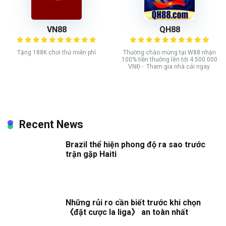
VN88
QH88
Tặng 188K chơi thử miễn phí
Thường chào mừng tại W88 nhận
100% tiền thưởng lên tới 4.500.000
VNĐ - Tham gia nhà cái ngay.
Recent News
Brazil thể hiện phong độ ra sao trước
trận gặp Haiti
Những rủi ro cần biết trước khi chọn
《đặt cược la liga》 an toàn nhất