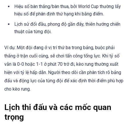
Hiệu số bàn thắng/bàn thua, bởi World Cup thường lấy
hiệu số để phân định thứ hạng khi bằng điểm.
Lịch sử đối đầu, phong độ gần đây, thiên hướng chiến
thuật của từng đội.
Ví dụ: Một đội đang ở vị trí thứ ba trong bảng, buộc phải
thắng ở trận cuối cùng, sẽ chơi tấn công tổng lực. Khi tỷ số
vẫn là 0-0 hoặc 1-1 ở phút 70 trở đi, kèo rung thường xuất
hiện với tỷ lệ hấp dẫn. Người theo dõi cần phân tích rõ bảng
đấu và động lực của từng đội để xác định thời điểm phù hợp
cho kèo rung.
Lịch thi đấu và các mốc quan
trọng