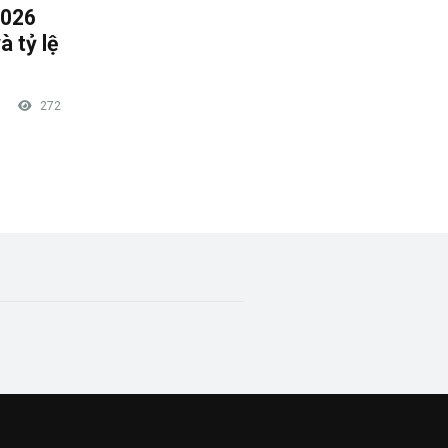
2026
 tỷ lệ
272