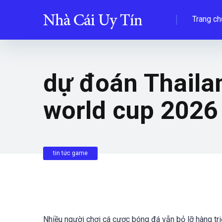
Trang ch
dự đoán Thailan
world cup 2026 
tin tức game
Nhiều người chơi cá cược bóng đá vẫn bỏ lỡ hàng tri