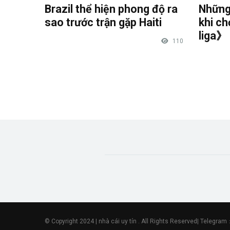
Brazil thể hiện phong độ ra
Những 
sao trước trận gặp Haiti
khi c
liga》 
110
© Copyright 2024 | nhà cái uy tín . All Rights Reserved| Telegra