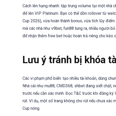
Cách lên hạng nhanh: tập trung volume tại một nhà c
để lên VIP Platinum. Bạn có thể dồn rollover từ wel
Cup 2026), vừa hoàn thành bonus, vừa tích lũy điể
mà các nhà như v9bet, fun88 tung ra; nhiều người bỏ 
để nhận thêm free bet hoặc hoàn trả riêng cho kèo ou
Lưu ý tránh bị khóa t
Các vi phạm phổ biến: tạo nhiều tài khoản, dùng chung
Nhà cái như mu88, CMD368, shbet đang siết chặt, nê
trước nếu cần xác minh. Đọc T&C trước khi đăng ký là
rút. Ví dụ, một số trang không cho rút nếu chưa xác m
Cup nóng.