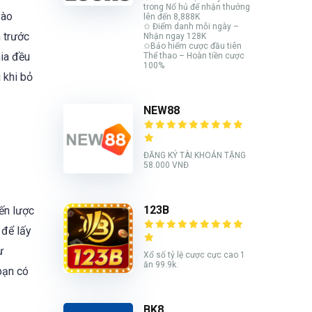
trong Nổ hủ để nhận thưởng
vào
lên đến 8,888K
✩ Điểm danh mỗi ngày –
 trước
Nhận ngay 128K
✩Bảo hiểm cược đầu tiên
hia đều
Thể thao – Hoàn tiền cược
100%
 khi bỏ
NEW88
ĐĂNG KÝ TÀI KHOẢN TẶNG
58.000 VNĐ
123B
iến lược
 để lấy
ư
Xổ số tỷ lệ cược cực cao 1
ăn 99.9k.
bạn có
BK8