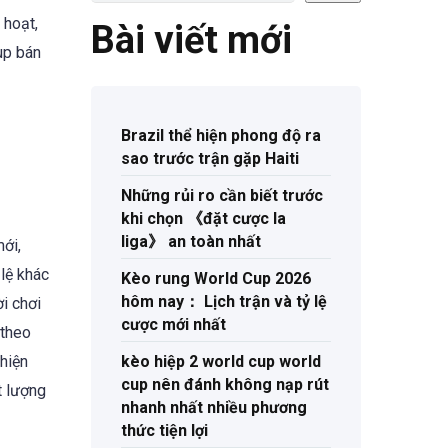
 hoạt,
Bài viết mới
up bán
Brazil thể hiện phong độ ra
sao trước trận gặp Haiti
Những rủi ro cần biết trước
khi chọn 《đặt cược la
liga》 an toàn nhất
ới,
 lệ khác
Kèo rung World Cup 2026
hôm nay： Lịch trận và tỷ lệ
i chơi
cược mới nhất
 theo
 hiện
kèo hiệp 2 world cup world
cup nên đánh không nạp rút
t lượng
nhanh nhất nhiều phương
thức tiện lợi