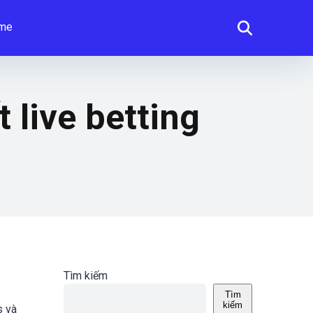
ame
 live betting
Tìm kiếm
Tìm
kiếm
s và