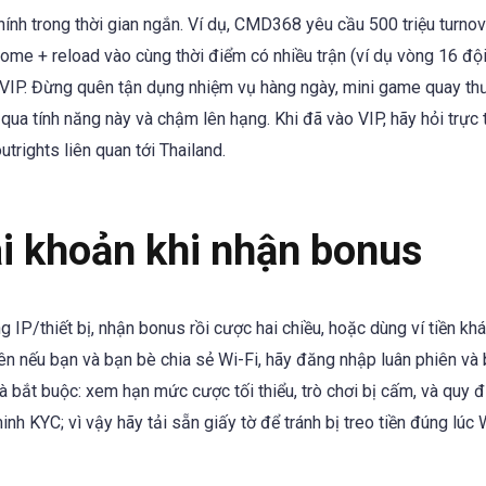
hính trong thời gian ngắn. Ví dụ, CMD368 yêu cầu 500 triệu turno
come + reload vào cùng thời điểm có nhiều trận (ví dụ vòng 16 độ
m VIP. Đừng quên tận dụng nhiệm vụ hàng ngày, mini game quay t
qua tính năng này và chậm lên hạng. Khi đã vào VIP, hãy hỏi trực 
trights liên quan tới Thailand.
ài khoản khi nhận bonus
 IP/thiết bị, nhận bonus rồi cược hai chiều, hoặc dùng ví tiền khá
n nếu bạn và bạn bè chia sẻ Wi-Fi, hãy đăng nhập luân phiên và
 bắt buộc: xem hạn mức cược tối thiểu, trò chơi bị cấm, và quy đ
inh KYC; vì vậy hãy tải sẵn giấy tờ để tránh bị treo tiền đúng lúc