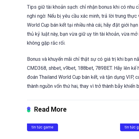
Tips giữ tài khoản sạch: chỉ nhận bonus khi có nhu cầ
nghi ngờ. Nếu bị yêu cầu xác minh, trả lời trung thự
World Cup bán kết tại nhiều nhà cái, hãy đặt giới hạn
thủ kỷ luật này, bạn vừa giữ uy tín tài khoản, vừa
không gặp rắc rối.
Bonus và khuyến mãi chỉ thật sự có giá trị khi bạn 
CMD368, shbet, v9bet, 188bet, 789BET. Hãy lên kế 
đoán Thailand World Cup bán kết, và tận dụng VIP, c
thành nguồn vốn thứ hai, thay vì trở thành bẫy khiến 
Read More
tin tức game
tin tức