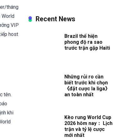
ver/tháng
i World
Recent News
hưởng VIP
tiếp host
Brazil thể hiện
phong độ ra sao
trước trận gặp Haiti
Những rủi ro cần
biết trước khi chọn
《đặt cược la liga》
c tên.
an toàn nhất
 báo
ịnh khi
Kèo rung World Cup
 World
2026 hôm nay： Lịch
trận và tỷ lệ cược
mới nhất