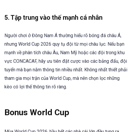
5. Tập trung vào thế mạnh cá nhân
Người chơi ở Đông Nam Á thường hiểu rõ bóng đá châu Á,
nhưng World Cup 2026 quy tụ đội từ mọi châu lục. Nếu bạn
mạnh về phân tích châu Âu, Nam Mỹ hoặc các đội trong khu
vực CONCACAF, hãy ưu tiên đặt cược vào các bảng đấu, đội
tuyển mà bạn nắm thông tin nhiều nhất. Không nhất thiết phải
tham gia mọi trận của World Cup, mà nên chọn lọc những
kèo có lợi thế thông tin rõ ràng.
Bonus World Cup
Mùa World Cup 2026, hầu hết các nhà cái lớn đều tung ra