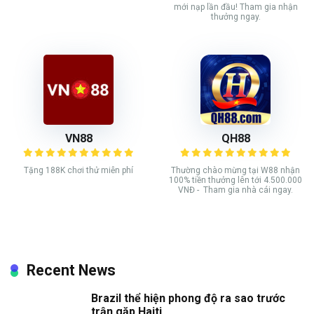
mới nạp lần đầu! Tham gia nhận
thưởng ngay.
VN88
QH88
Tặng 188K chơi thử miễn phí
Thường chào mừng tại W88 nhận
100% tiền thưởng lên tới 4.500.000
VNĐ - Tham gia nhà cái ngay.
Recent News
Brazil thể hiện phong độ ra sao trước
trận gặp Haiti