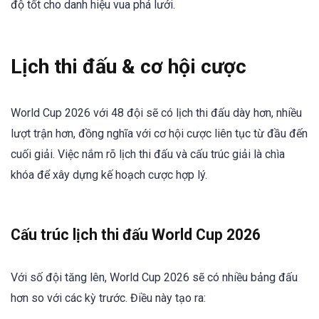
độ tốt cho danh hiệu vua phá lưới.
Lịch thi đấu & cơ hội cược
World Cup 2026 với 48 đội sẽ có lịch thi đấu dày hơn, nhiều
lượt trận hơn, đồng nghĩa với cơ hội cược liên tục từ đầu đến
cuối giải. Việc nắm rõ lịch thi đấu và cấu trúc giải là chìa
khóa để xây dựng kế hoạch cược hợp lý.
Cấu trúc lịch thi đấu World Cup 2026
Với số đội tăng lên, World Cup 2026 sẽ có nhiều bảng đấu
hơn so với các kỳ trước. Điều này tạo ra: