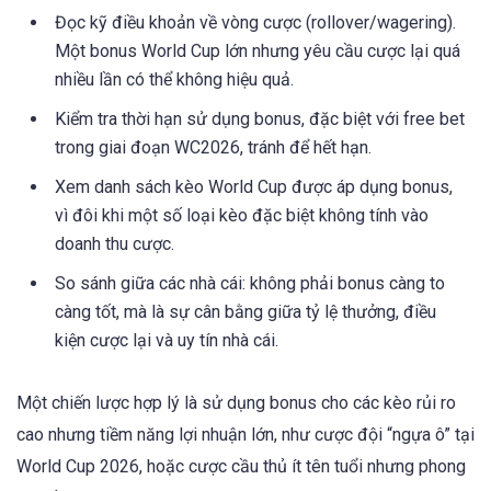
Đọc kỹ điều khoản về vòng cược (rollover/wagering).
Một bonus World Cup lớn nhưng yêu cầu cược lại quá
nhiều lần có thể không hiệu quả.
Kiểm tra thời hạn sử dụng bonus, đặc biệt với free bet
trong giai đoạn WC2026, tránh để hết hạn.
Xem danh sách kèo World Cup được áp dụng bonus,
vì đôi khi một số loại kèo đặc biệt không tính vào
doanh thu cược.
So sánh giữa các nhà cái: không phải bonus càng to
càng tốt, mà là sự cân bằng giữa tỷ lệ thưởng, điều
kiện cược lại và uy tín nhà cái.
Một chiến lược hợp lý là sử dụng bonus cho các kèo rủi ro
cao nhưng tiềm năng lợi nhuận lớn, như cược đội “ngựa ô” tại
World Cup 2026, hoặc cược cầu thủ ít tên tuổi nhưng phong