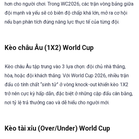
hơn cho người chơi. Trong WC2026, các trận vòng bảng giữa
đội mạnh và yếu sẽ có biên độ chấp khá lớn, mở ra cơ hội
nếu bạn phân tích đúng năng lực thực tế của từng đội.
Kèo châu Âu (1X2) World Cup
Kèo châu Âu tập trung vào 3 lựa chọn: đội chủ nhà thắng,
hòa, hoặc đội khách thắng. Với World Cup 2026, nhiều trận
đấu có tính chất “sinh tử” ở vòng knock-out khiến kèo 1X2
trở nên cực kỳ hấp dẫn, đặc biệt ở những cặp đấu cân bằng,
nơi tỷ lệ trả thưởng cao và dễ hiểu cho người mới.
Kèo tài xỉu (Over/Under) World Cup