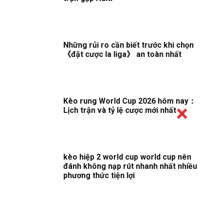
Những rủi ro cần biết trước khi chọn
《đặt cược la liga》 an toàn nhất
Kèo rung World Cup 2026 hôm nay：
Lịch trận và tỷ lệ cược mới nhất
kèo hiệp 2 world cup world cup nên
đánh không nạp rút nhanh nhất nhiều
phương thức tiện lợi