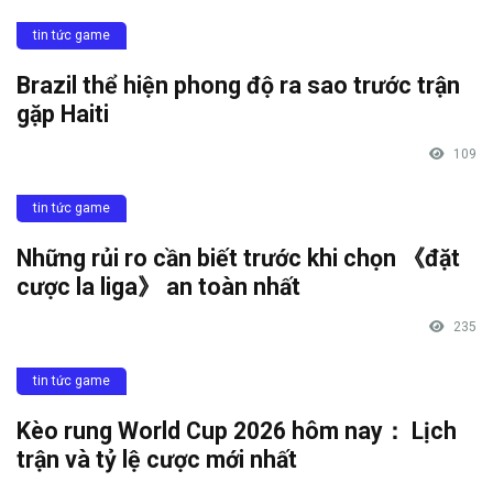
tin tức game
Brazil thể hiện phong độ ra sao trước trận
gặp Haiti
109
tin tức game
Những rủi ro cần biết trước khi chọn 《đặt
cược la liga》 an toàn nhất
235
tin tức game
Kèo rung World Cup 2026 hôm nay： Lịch
trận và tỷ lệ cược mới nhất