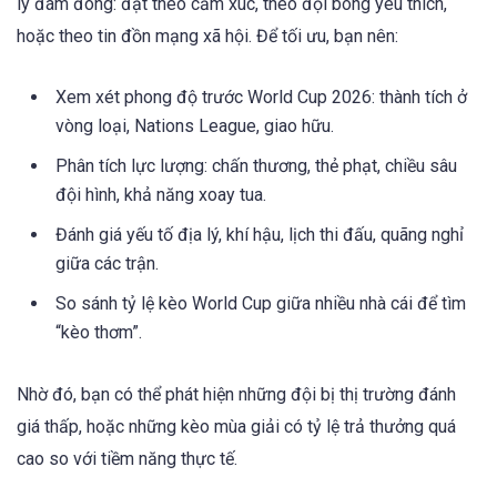
lý đám đông: đặt theo cảm xúc, theo đội bóng yêu thích,
hoặc theo tin đồn mạng xã hội. Để tối ưu, bạn nên:
Xem xét phong độ trước World Cup 2026: thành tích ở
vòng loại, Nations League, giao hữu.
Phân tích lực lượng: chấn thương, thẻ phạt, chiều sâu
đội hình, khả năng xoay tua.
Đánh giá yếu tố địa lý, khí hậu, lịch thi đấu, quãng nghỉ
giữa các trận.
So sánh tỷ lệ kèo World Cup giữa nhiều nhà cái để tìm
“kèo thơm”.
Nhờ đó, bạn có thể phát hiện những đội bị thị trường đánh
giá thấp, hoặc những kèo mùa giải có tỷ lệ trả thưởng quá
cao so với tiềm năng thực tế.