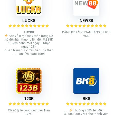
LUCK8
NEW88
LUCK8
ĐĂNG KÝ TÀI KHOẢN TẶNG 58.000
Săn vé cược may mắn trong Nổ
VNĐ
hủ để nhận thưởng lên đến 8,888K
✩ Điểm danh mỗi ngày – Nhận
ngay 128K
✩Bảo hiểm cược đầu tiên Thể thao
– Hoàn tiền cược 100%
123B
BK8
Xổ số tỷ lệ cược cực cao 1 ăn
Thưởng 200% lên đến
99.9k.
40.000.000 VNĐ cho thành viên