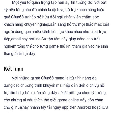
Một yếu tố quan trọng tạo nên sự tin tưởng đối với bất
kỳ nền tảng nào đó chính là dịch vụ hỗ trợ khách hàng hiệu
quả.Cfun68 tự hào sở hữu đội ngũ nhân viên chăm sóc
khách hàng chuyên nghiệp,sẵn sàng hỗ trợ mọi thắc mắc của
người dùng qua nhiều kênh liên lạc khác nhau như chat trực
tiếp,email hay hotline.Sự tận tâm này giúp nâng cao trải
nghiệm tổng thể cho từng game thủ khi tham gia vào hệ sinh
thái giải trí tại đây.
Kết luận
Với những gì mà Cfun68 mang lại,từ tính năng đa
dạng,các chương trình khuyến mãi hấp dẫn đến dịch vụ hỗ
trợ tận tình,chắc chắn rằng đây sẽ là một lựa chọn lý tưởng
cho những ai yêu thích thế giới game online.Vậy còn chần
chờ gì nữa,hãy nhanh tay tải ngay app trên Android hoặc iOS