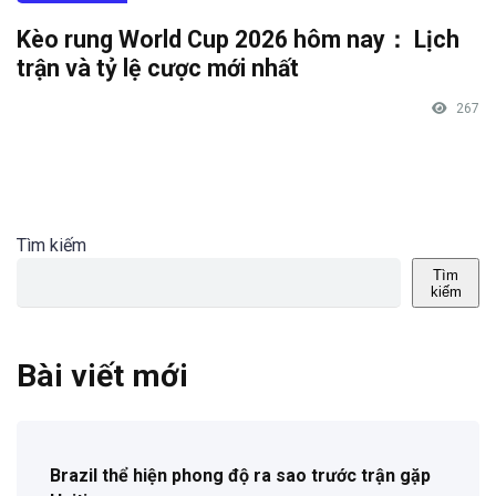
Kèo rung World Cup 2026 hôm nay： Lịch
trận và tỷ lệ cược mới nhất
267
Tìm kiếm
Tìm
kiếm
Bài viết mới
Brazil thể hiện phong độ ra sao trước trận gặp