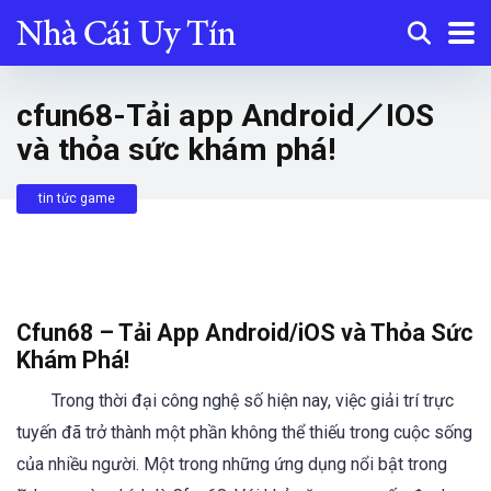
cfun68-Tải app Android／IOS
và thỏa sức khám phá!
tin tức game
Cfun68 – Tải App Android/iOS và Thỏa Sức
Khám Phá!
Trong thời đại công nghệ số hiện nay, việc giải trí trực
tuyến đã trở thành một phần không thể thiếu trong cuộc sống
của nhiều người. Một trong những ứng dụng nổi bật trong