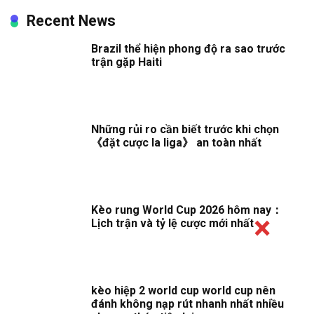
Recent News
Brazil thể hiện phong độ ra sao trước
trận gặp Haiti
Những rủi ro cần biết trước khi chọn
《đặt cược la liga》 an toàn nhất
Kèo rung World Cup 2026 hôm nay：
Lịch trận và tỷ lệ cược mới nhất
kèo hiệp 2 world cup world cup nên
đánh không nạp rút nhanh nhất nhiều