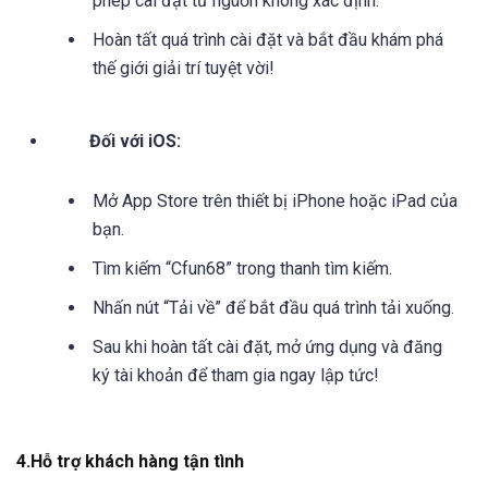
phép cài đặt từ nguồn không xác định.
Hoàn tất quá trình cài đặt và bắt đầu khám phá
thế giới giải trí tuyệt vời!
Đối với iOS:
Mở App Store trên thiết bị iPhone hoặc iPad của
bạn.
Tìm kiếm “Cfun68” trong thanh tìm kiếm.
Nhấn nút “Tải về” để bắt đầu quá trình tải xuống.
Sau khi hoàn tất cài đặt, mở ứng dụng và đăng
ký tài khoản để tham gia ngay lập tức!
4.Hỗ trợ khách hàng tận tình