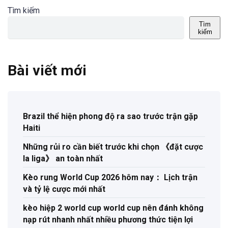
Tìm kiếm
Tìm
kiếm
Bài viết mới
Brazil thể hiện phong độ ra sao trước trận gặp
Haiti
Những rủi ro cần biết trước khi chọn 《đặt cược
la liga》 an toàn nhất
Kèo rung World Cup 2026 hôm nay： Lịch trận
và tỷ lệ cược mới nhất
kèo hiệp 2 world cup world cup nên đánh không
nạp rút nhanh nhất nhiều phương thức tiện lợi