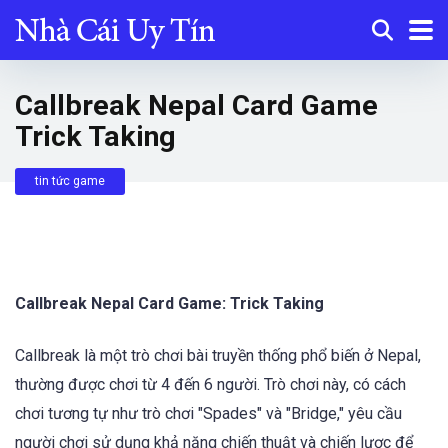
Callbreak Nepal Card Game
Trick Taking
tin tức game
Callbreak Nepal Card Game: Trick Taking
Callbreak là một trò chơi bài truyền thống phổ biến ở Nepal,
thường được chơi từ 4 đến 6 người. Trò chơi này, có cách
chơi tương tự như trò chơi "Spades" và "Bridge," yêu cầu
người chơi sử dụng khả năng chiến thuật và chiến lược để