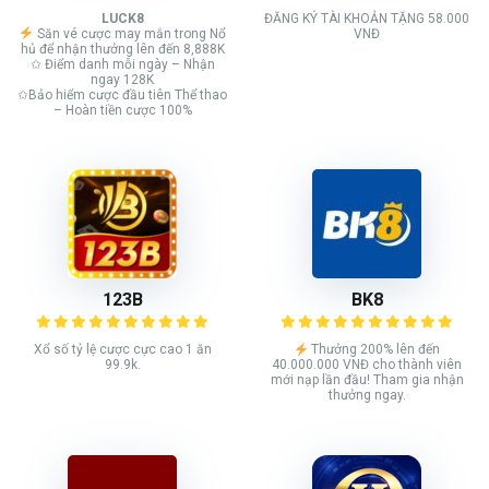
LUCK8
ĐĂNG KÝ TÀI KHOẢN TẶNG 58.000
Săn vé cược may mắn trong Nổ
VNĐ
hủ để nhận thưởng lên đến 8,888K
✩ Điểm danh mỗi ngày – Nhận
ngay 128K
✩Bảo hiểm cược đầu tiên Thể thao
– Hoàn tiền cược 100%
123B
BK8
Xổ số tỷ lệ cược cực cao 1 ăn
Thưởng 200% lên đến
99.9k.
40.000.000 VNĐ cho thành viên
mới nạp lần đầu! Tham gia nhận
thưởng ngay.