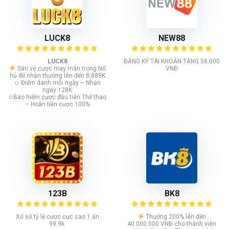
LUCK8
NEW88
LUCK8
ĐĂNG KÝ TÀI KHOẢN TẶNG 58.000
Săn vé cược may mắn trong Nổ
VNĐ
hủ để nhận thưởng lên đến 8,888K
✩ Điểm danh mỗi ngày – Nhận
ngay 128K
✩Bảo hiểm cược đầu tiên Thể thao
– Hoàn tiền cược 100%
123B
BK8
Xổ số tỷ lệ cược cực cao 1 ăn
Thưởng 200% lên đến
99.9k.
40.000.000 VNĐ cho thành viên