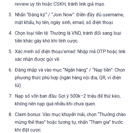
review uy tín hoặc CSKH, tránh link giả mạo.
Nhấn “Đăng ký” / “Join Now”: Điền đầy đủ username,
mật khẩu, họ tên, ngày sinh, email, số điện thoại.
Chọn loại tiền tệ: Thường là VND, tránh đổi sang loại
tiền khác gây khó khi tính cược.
Xác minh số điện thoại/email: Nhập mã OTP hoặc link
xác nhận được gửi về.
Đăng nhập và vào mục “Ngân hàng” / “Nạp tiền”: Chọn
phương thức phù hợp (ngân hàng nội địa, QR, ví điện
tử).
Nạp số vốn ban đầu: Gợi ý 500k–2 triệu để thử kèo,
không nên nạp quá nhiều khi chưa quen.
Claim bonus: Vào mục khuyến mãi, chọn “Thưởng chào
mừng thể thao” hoặc tương tự, nhấn “Tham gia” trước
khi đặt cược.