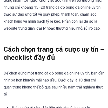
động nhắm tới người chơi Việt ước tính trên 80 thương hiệu,
nhưng chỉ khoảng 15–20 trang cá độ bóng đá online uy tín
thực sự đáp ứng tốt về giấy phép, thanh toán, chăm sóc
khách hàng và minh bạch tỷ lệ kèo. Phần còn lại đa số là
website trung gian, đại lý hoặc thương hiệu nhỏ, rủi ro cao.
Cách chọn trang cá cược uy tín –
checklist đầy đủ
Để chọn đúng một trang cá độ bóng đá online uy tín, bạn cần
nhìn xa hơn khuyến mãi nạp đầu. Dưới đây là 10 tiêu chí
quan trọng không thể bỏ qua sau nhiều năm trải nghiệm thực
tế:
Giấy phép rõ ràng: Ưu tiên nhà cái có license từ