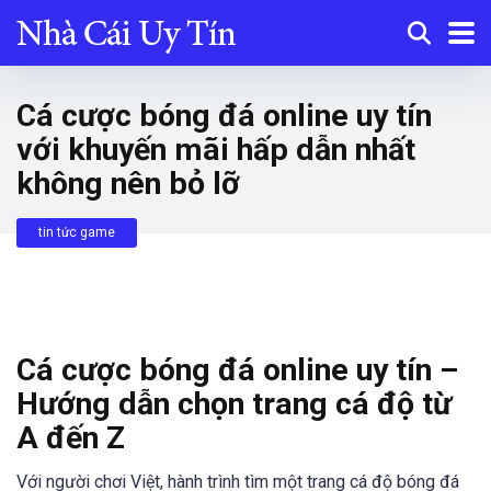
Cá cược bóng đá online uy tín
với khuyến mãi hấp dẫn nhất
không nên bỏ lỡ
tin tức game
Cá cược bóng đá online uy tín –
Hướng dẫn chọn trang cá độ từ
A đến Z
Với người chơi Việt, hành trình tìm một trang cá độ bóng đá