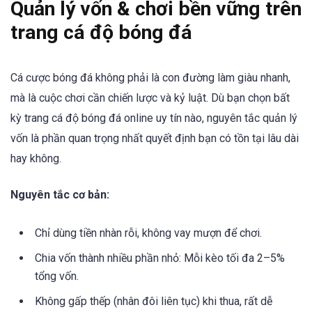
Quản lý vốn & chơi bền vững trên
trang cá độ bóng đá
Cá cược bóng đá không phải là con đường làm giàu nhanh,
mà là cuộc chơi cần chiến lược và kỷ luật. Dù bạn chọn bất
kỳ trang cá độ bóng đá online uy tín nào, nguyên tắc quản lý
vốn là phần quan trọng nhất quyết định bạn có tồn tại lâu dài
hay không.
Nguyên tắc cơ bản:
Chỉ dùng tiền nhàn rỗi, không vay mượn để chơi.
Chia vốn thành nhiều phần nhỏ: Mỗi kèo tối đa 2–5%
tổng vốn.
Không gấp thếp (nhân đôi liên tục) khi thua, rất dễ