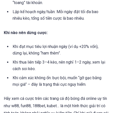
“toang” tài khoản.
Lập kế hoạch ngày/tuần: Mỗi ngày đặt tối đa bao
nhiêu kèo, tổng số tiền cược là bao nhiêu.
Khi nào nên dừng cược:
Khi đạt mục tiêu lợi nhuận ngày (ví dụ +20% vốn),
dừng lại, không “ham thêm”.
Khi thua liên tiếp 3–4 kèo, nên nghỉ 1–2 ngày, xem lại
cách soi kèo.
Khi cảm xúc không ổn: bực bội, muốn “gỡ gạc bằng
mọi giá” – đây là trạng thái cực nguy hiểm.
Hãy xem cá cược trên các trang cá độ bóng đá online uy tín
như w88, fun88, 188bet, kubet… là một hình thức giải trí có