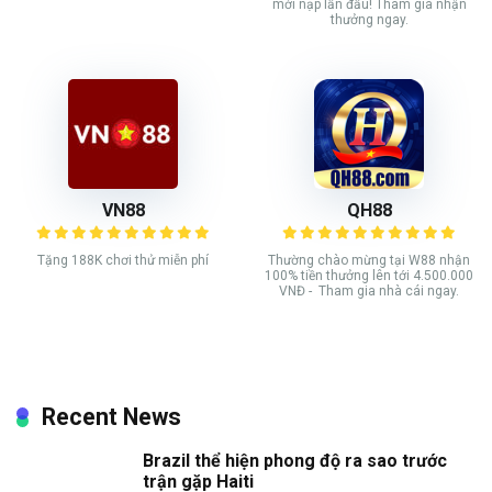
mới nạp lần đầu! Tham gia nhận
thưởng ngay.
VN88
QH88
Tặng 188K chơi thử miễn phí
Thường chào mừng tại W88 nhận
100% tiền thưởng lên tới 4.500.000
VNĐ - Tham gia nhà cái ngay.
Recent News
Brazil thể hiện phong độ ra sao trước
trận gặp Haiti