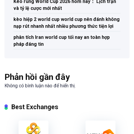
Kèo rung World Cup 2026 hôm nay： Lịch trận
và tỷ lệ cược mới nhất
kèo hiệp 2 world cup world cup nên đánh không
nạp rút nhanh nhất nhiều phương thức tiện lợi
phân tích Iran world cup tối nay an toàn hợp
pháp đáng tin
Phản hồi gần đây
Không có bình luận nào để hiển thị.
Best Exchanges