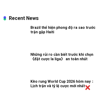
Recent News
Brazil thể hiện phong độ ra sao trước
trận gặp Haiti
Những rủi ro cần biết trước khi chọn
《đặt cược la liga》 an toàn nhất
Kèo rung World Cup 2026 hôm nay：
Lịch trận và tỷ lệ cược mới nhất