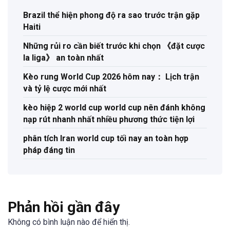
Brazil thể hiện phong độ ra sao trước trận gặp
Haiti
Những rủi ro cần biết trước khi chọn 《đặt cược
la liga》 an toàn nhất
Kèo rung World Cup 2026 hôm nay： Lịch trận
và tỷ lệ cược mới nhất
kèo hiệp 2 world cup world cup nên đánh không
nạp rút nhanh nhất nhiều phương thức tiện lợi
phân tích Iran world cup tối nay an toàn hợp
pháp đáng tin
Phản hồi gần đây
Không có bình luận nào để hiển thị.