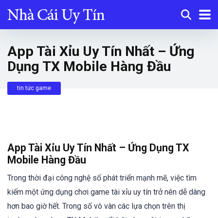
App Tài Xỉu Uy Tín Nhất – Ứng
Dụng TX Mobile Hàng Đầu
tin tức game
App Tài Xỉu Uy Tín Nhất – Ứng Dụng TX
Mobile Hàng Đầu
Trong thời đại công nghệ số phát triển mạnh mẽ, việc tìm
kiếm một ứng dụng chơi game tài xỉu uy tín trở nên dễ dàng
hơn bao giờ hết. Trong số vô vàn các lựa chọn trên thị